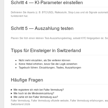
Schritt 4 — KI-Parameter einstellen
Definieren Sie Assets (z. B. BTC/USD), Risikostufe, Stop-Loss und ob Signale automat
funktioniert hat.
Schritt 5 — Auszahlung testen
Planen Sie früh einen kleinen Test-Auszahlungsbetrag, sobald KYC freigegeben ist. S
Tipps für Einsteiger in Switzerland
Nicht mehr einzahlen, als Sie verlieren können
Keine Hebel erhöhen, bevor Sie die Logik verstehen
Tagebuch führen: Einzahlungen, Trades, Auszahlungen
Häufige Fragen
Wie registriere ich mich bei Falke Vermoburg?
Wie hoch ist die Mindesteinzahlung?
Wie zahle ich bei Falke Vermoburg aus?
Falke Vermoburg, Falke Vermoburg offizielle website, Falke Vermoburg erfahrungen, wa
Switzerland 2026