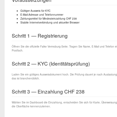
Gültiger Ausweis für KYC
E-Mail-Adresse und Telefonnummer
Zahlungsmittel für Mindesteinzahlung CHF 238
Stabile Internetverbindung und aktueller Browser
Schritt 1 — Registrierung
Öffnen Sie die offizielle Falke Vermoburg-Seite. Tragen Sie Name, E-Mail und Telefon 
Postfach.
Schritt 2 — KYC (Identitätsprüfung)
Laden Sie ein gültiges Ausweisdokument hoch. Die Prüfung dauert je nach Auslastun
das ist branchenüblich.
Schritt 3 — Einzahlung CHF 238
Wählen Sie im Dashboard die Einzahlung, entscheiden Sie sich für Karte, Überweisung
die Oberfläche kennenzulernen.