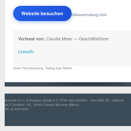
Website besuchen
falkevermoburg.click
Verfasst von:
Claudia Meier — Geschäftsführer
LinkedIn
Keine Finanzberatung. Trading birgt Risiken.
Anycode S.n.c. di Scarpato Davide & C. P.IVA: 06016300961 - Num.REA: MI - 1866344
via F.Cavallotti, 133 - 20093 Cologno Monzese (Milano)
Tel. 02.89073050