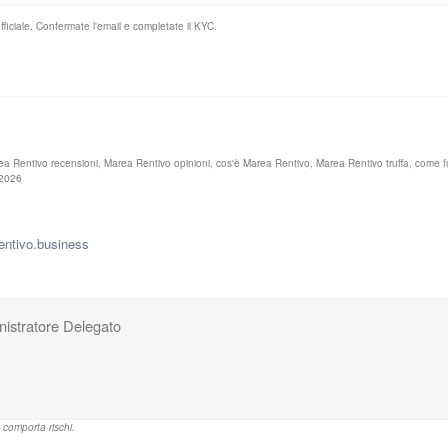
ficiale. Confermate l'email e completate il KYC.
rea Rentivo recensioni, Marea Rentivo opinioni, cos'è Marea Rentivo, Marea Rentivo truffa, come
 2026
entivo.business
istratore Delegato
 comporta rischi.