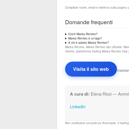
Compilate nome, email e telefono sulla pagina uf
Domande frequenti
Cos'è Marea Rentivo?
Marea Rentivo è un'app?
A chi è adatto Marea Rentivo?
Marea Rentivo, Marea Rentivo sito ufficiale, Ma
minimo, piattaforma trading Marea Rentivo Italy
Visita il sito web
marear
A cura di:
Elena Ricci — Ammin
LinkedIn
Non costituisce consulenza finanziaria. Il trading