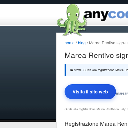
home
/
blog
/ Marea Rentivo sign-u
Marea Rentivo sign
In breve:
Guida alla registrazione Marea Ren
Visita il sito web
marear
Guida alla registrazione Marea Rentivo in Italy
Registrazione Marea Ren