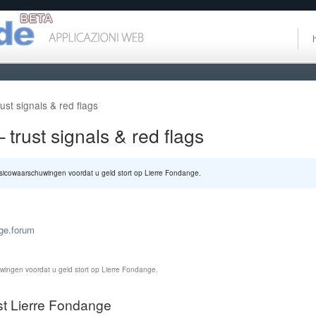
st signals & red flags
trust signals & red flags
sicowaarschuwingen voordat u geld stort op Lierre Fondange.
nge.forum
wingen voordat u geld stort op Lierre Fondange.
st Lierre Fondange