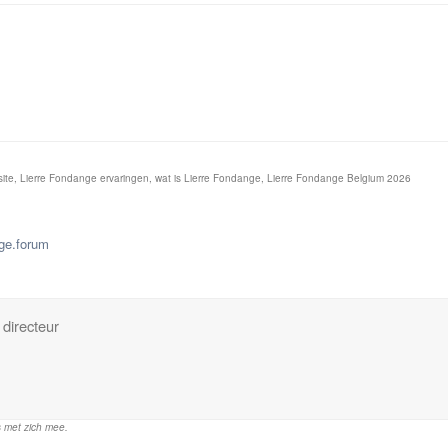
site, Lierre Fondange ervaringen, wat is Lierre Fondange, Lierre Fondange Belgium 2026
nge.forum
directeur
s met zich mee.