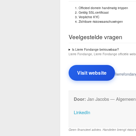
Officieel domein handmatig intypen
Geldig SSL-certificaat
Verplichte KYC
Zichtbare risicowaarschuwingen
Veelgestelde vragen
Is Lierre Fondange betrouwbaar?
Lierre Fondange, Lierre Fondange officiële web
Visit website
lierrefonda
Door:
Jan Jacobs — Algemeen 
LinkedIn
Geen financieel advies. Handelen brengt risico'