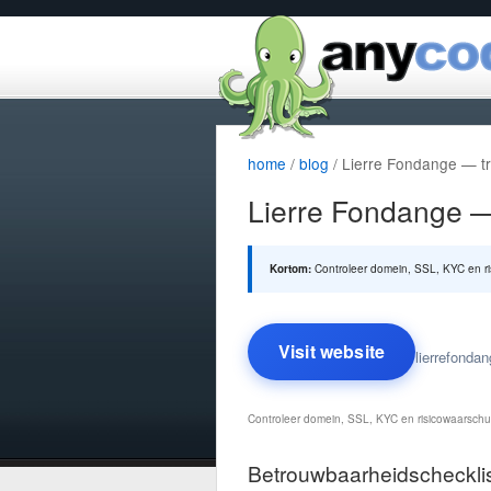
home
/
blog
/ Lierre Fondange — tru
Lierre Fondange — 
Kortom:
Controleer domein, SSL, KYC en ri
Visit website
lierrefonda
Controleer domein, SSL, KYC en risicowaarschu
Betrouwbaarheidscheckli