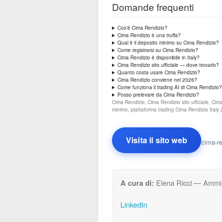
Domande frequenti
Cos'è Cima Rendizio?
Cima Rendizio è una truffa?
Qual è il deposito minimo su Cima Rendizio?
Come registrarsi su Cima Rendizio?
Cima Rendizio è disponibile in Italy?
Cima Rendizio sito ufficiale — dove trovarlo?
Quanto costa usare Cima Rendizio?
Cima Rendizio conviene nel 2026?
Come funziona il trading AI di Cima Rendizio?
Posso prelevare da Cima Rendizio?
Cima Rendizio, Cima Rendizio sito ufficiale, Ci
minimo, piattaforma trading Cima Rendizio Italy
Visita il sito web
cima-r
A cura di:
Elena Ricci — Ammin
LinkedIn