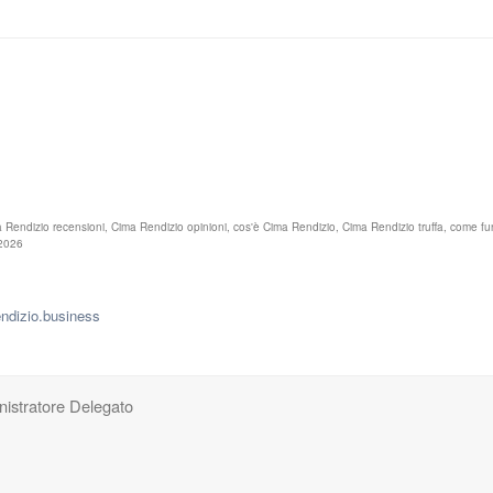
ma Rendizio recensioni, Cima Rendizio opinioni, cos'è Cima Rendizio, Cima Rendizio truffa, come 
 2026
endizio.business
istratore Delegato