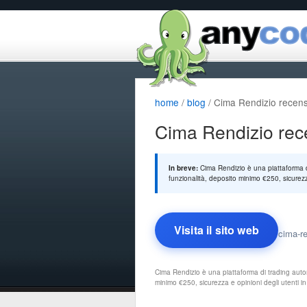
home
/
blog
/ Cima Rendizio recens
Cima Rendizio rec
In breve:
Cima Rendizio è una piattaforma di
funzionalità, deposito minimo €250, sicurezza
Visita il sito web
cima-r
Cima Rendizio è una piattaforma di trading autom
minimo €250, sicurezza e opinioni degli utenti in 