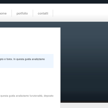
home
portfolio
contatti
ypto e forex. In questa guida analizziamo
n questa guida analizziamo funzionalità, deposito