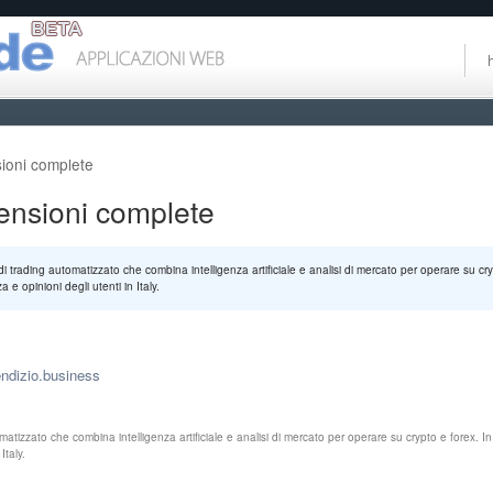
ioni complete
ensioni complete
 trading automatizzato che combina intelligenza artificiale e analisi di mercato per operare su cr
 e opinioni degli utenti in Italy.
endizio.business
atizzato che combina intelligenza artificiale e analisi di mercato per operare su crypto e forex. I
Italy.